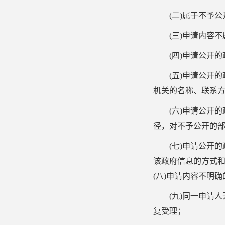
(
二
)
属于不予公
(
三
)
申请内容不
(
四
)
申请公开的
(
五
)
申请公开的
机关的名称、联系
(
六
)
申请公开的
径，对不予公开的
(
七
)
申请公开的
该政府信息的方式
(
八
)
申请内容不明确
(
九
)
同一申请人
复受理；