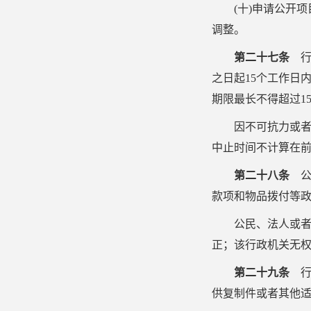
(
十
)
申请公开项
调整。
第二十七条
行
之日起
15
个工作日
期限最长不得超过
1
因不可抗力或
中止时间不计算在
第二十八条
公
款项和物品拨付等
公民、法人或
正；该行政机关无
第二十九条
行
供复制件或者其他