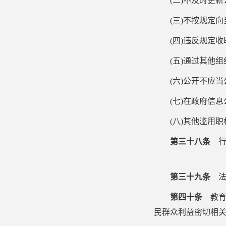
(
二
)
不及时更新
(
三
)
不按规定向
(
四
)
违反规定收
(
五
)
通过其他组
(
六
)
公开不应当
(
七
)
在政府信息
(
八
)
其他滥用职
第三十八条
行
第三十九条
法
第四十条
教育
民群众利益密切相