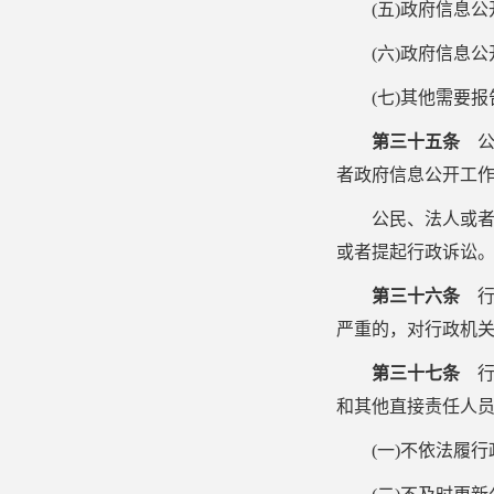
(
五
)
政府信息公
(
六
)
政府信息公
(
七
)
其他需要报
第三十五条
公
者政府信息公开工
公民、法人或
或者提起行政诉讼
第三十六条
行
严重的，对行政机
第三十七条
行
和其他直接责任人
(
一
)
不依法履行